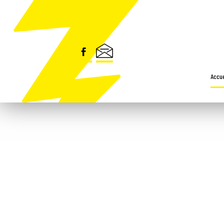
Security check
Accue