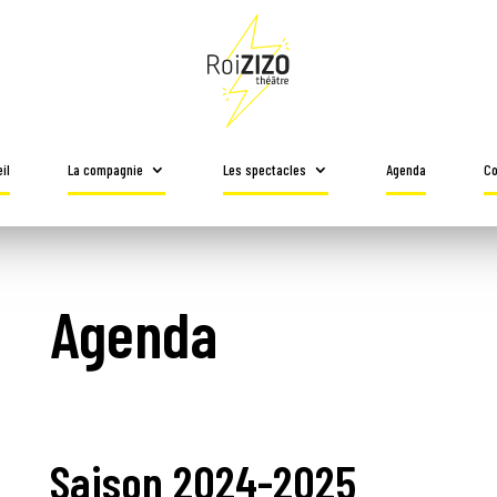
il
La compagnie
Les spectacles
Agenda
Co
Agenda
Saison 2024-2025