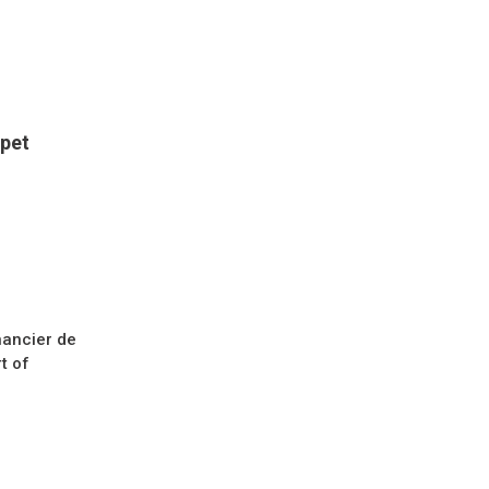
ppet
nancier de
t of