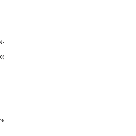
N-
50)
re