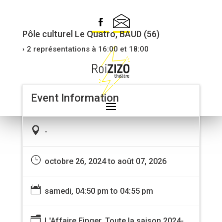
L’AFFAIRE FINGER
Pôle culturel Le Quatro, BAUD (56)
› 2 représentations à 16:00 et 18:00
Event Information

-
}
octobre 26, 2024 to août 07, 2026

samedi, 04:50 pm to 04:55 pm
n
L'Affaire Finger, Toute la saison 2024-