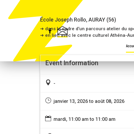
L’AFFAIRE FINGER
École Joseph Rollo, AURAY (56)
➜ dans le cadre d’un parcours atelier du sp
➜ en lien avec le centre culturel Athéna-Au
Accue
Event Information

-
}
janvier 13, 2026 to août 08, 2026

mardi, 11:00 am to 11:00 am