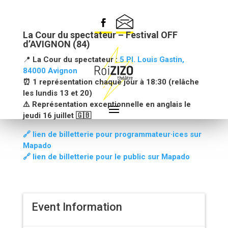
I KILLED THE MONSTER
La Cour du spectateur – Festival OFF
d’AVIGNON (84)
📍
La
Cour du spectateur :
5 Pl. Louis Gastin,
84000 Avignon
⏰ 1 représentation chaque jour à 18:30 (r
elâche
les lundis 13 et 20)
⚠️ Représentation exceptionnelle en anglais le
jeudi 16 juillet
🇬🇧
🔗 lien de billetterie pour programmateur·ices sur
Mapado
🔗 lien de billetterie pour le public sur Mapado
Event Information