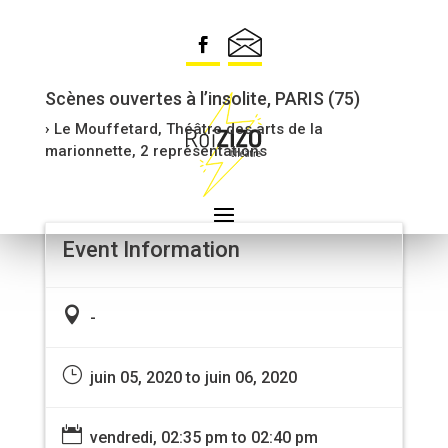
I KILLED THE MONSTER
[REPORTÉ]
Scènes ouvertes à l’insolite, PARIS (75)
› Le Mouffetard, Théâtre des arts de la
marionnette, 2 représentations
Event Information

-
}
juin 05, 2020 to juin 06, 2020

vendredi, 02:35 pm to 02:40 pm