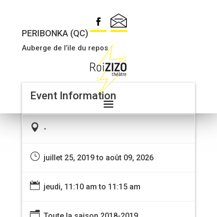
I KILLED THE MONSTER
PERIBONKA (QC)
Auberge de l’ile du repos
Event Information

-
}
juillet 25, 2019 to août 09, 2026

jeudi, 11:10 am to 11:15 am
n
Toute la saison 2018-2019