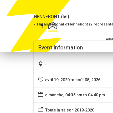
CLÉMENCE DE CLAMARD [REPOR
HENNEBONT (56)
› Haras National d’Hennebont (2 représenta
Accue
Event Information

-
}
avril 19, 2020 to août 08, 2026

dimanche, 04:35 pm to 04:40 pm
n
Toute la saison 2019-2020