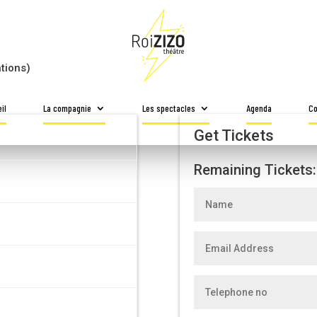
TÉ]
tions)
il
La compagnie
Les spectacles
Agenda
Co
Get Tickets
Remaining Tickets: