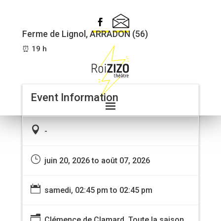
CLÉMENCE DE CLAMARD
Ferme de Lignol, ARRADON (56)
⏰ 19 h
Event Information

-
}
juin 20, 2026 to août 07, 2026

samedi, 02:45 pm to 02:45 pm
n
Clémence de Clamard, Toute la saison