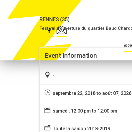
CLÉMENCE DE CLAMARD
RENNES (35)
Festival d’ouverture du quartier Baud Chard
Accue
Event Information

-
}
septembre 22, 2018 to août 07, 2026

samedi, 12:00 pm to 12:00 pm
n
Toute la saison 2018-2019