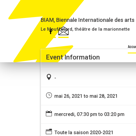
CELLE QUI MARCHE LOIN [ANNUL
BIAM, Biennale Internationale des arts 
Le Mouffetard, théâtre de la marionnette
Accue
Event Information

-
}
mai 26, 2021 to mai 28, 2021

mercredi, 07:30 pm to 03:20 pm
n
Toute la saison 2020-2021