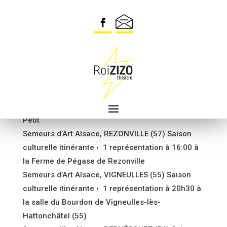
Festival MIMA – MIREPOIX (09) › jeudi 4/08 à
16:00 sous la halle de Mirepoix › vendredi 5/08 à
16:30 à la maison du Lac à Montbel
Festival Les Renc’arts – DINAN (22) › 27 juillet à
18:00 à Quévert › 28 juillet à 20:30 à Plélan-le-
Petit
Semeurs d’Art Alsace, REZONVILLE (57) Saison
culturelle itinérante › 1 représentation à 16:00 à
la Ferme de Pégase de Rezonville
Semeurs d’Art Alsace, VIGNEULLES (55) Saison
culturelle itinérante › 1 représentation à 20h30 à
la salle du Bourdon de Vigneulles-lès-
Hattonchâtel (55)