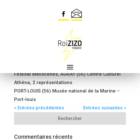
Tournée CCAS 6 représentations dans les
départements 63, 34, 43, 66
Printemps des Poètes, MELGVEN (29)
Festival Méliscènes, LA TRINITÉ-SUR-MER (56)
Première en France, 1 représentation
Festival Méliscènes, AURAY (56) Centre Culturel
Athéna, 2 représentations
PORT-LOUIS (56) Musée national de la Marine –
Port-louis
« Entrées précédentes
Entrées suivantes »
Commentaires récents