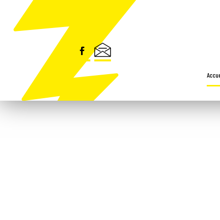
Security check
Accue